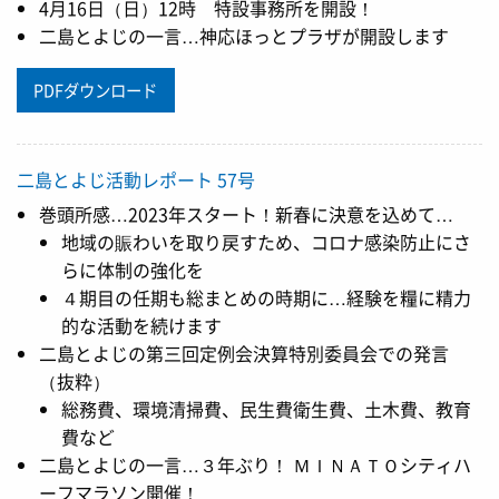
4月16日（日）12時 特設事務所を開設！
二島とよじの一言…神応ほっとプラザが開設します
PDFダウンロード
二島とよじ活動レポート 57号
巻頭所感…2023年スタート！新春に決意を込めて…
地域の賑わいを取り戻すため、コロナ感染防止にさ
らに体制の強化を
４期目の任期も総まとめの時期に…経験を糧に精力
的な活動を続けます
二島とよじの第三回定例会決算特別委員会での発言
（抜粋）
総務費、環境清掃費、民生費衛生費、土木費、教育
費など
二島とよじの一言…３年ぶり！ ＭＩＮＡＴＯシティハ
ーフマラソン開催！