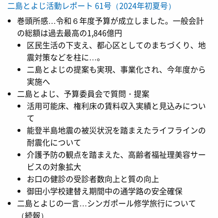
二島とよじ活動レポート 61号（2024年初夏号）
巻頭所感…令和６年度予算が成立しました。一般会計
の総額は過去最高の1,846億円
区民生活の下支え、都心区としてのまちづくり、地
震対策などを柱に…。
二島とよじの提案も実現、事業化され、今年度から
実施へ
二島とよじ、予算委員会で質問・提案
活用可能床、権利床の賃料収入実績と見込みについ
て
能登半島地震の被災状況を踏まえたライフラインの
耐震化について
介護予防の観点を踏まえた、高齢者福祉理美容サー
ビスの対象拡大
お口の健診の受診者数向上と質の向上
御田小学校建替え期間中の通学路の安全確保
二島とよじの一言…シンガポール修学旅行について
（続報）