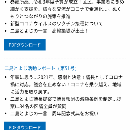
巻頭所感…令和3年度予算が成立！区民、事業者にきめ
細かく支援を、様々な交流がコロナで希薄化…。ぬく
もりとつながりの施策を推進
新型コロナウィルスのワクチン接種について
二島とよじの一言 高輪築堤が出土！
PDFダウンロード
二島とよじ活動レポート（第51号）
年頭に思う…2021年、感謝と決意！議長としてコロナ
禍に対応。議会を止めない！コロナを乗り越え、地域
に活力を取り戻す。
二島とよじ議長提案で議員報酬の減額条例を制定…提
案に34名の区議全員が賛同
二島とよじの一言 周年記念式典をお祝い
PDFダウンロード