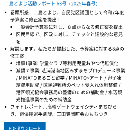
二島とよじ活動レポート 63号（2025年春号）
巻頭所感…二島とよじ、自民党区議団として令和7年度
予算案に修正案を提出！
一般会計予算案に対し、８点からなる修正案を提出
区民目線で、区政に対し、チェックと建設的な意見
を
解説します。私たちが提起した、予算案に対する8点の
修正案
増額1事業: 学童クラブ等利用児童おやつ代無償化
減額７事業: 芝浦港南地区みずまちプロデュース事業
/ MINATOまるごと留学 / MINATO×アート / 卵子凍
結費用助成 / 区民避難所のペット受入れ体制整備 /
港区観光協会事務局の整備のための補助金 / 水辺観
光推進事業のための補助金
フォトレポート…高輪ゲートウェイシティまちびら
き、鏡優翔選手凱旋、三田豊岡町会おもちつき
PDFダウンロード