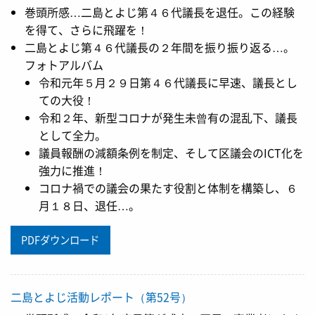
巻頭所感…二島とよじ第４６代議長を退任。この経験
を得て、さらに飛躍を！
二島とよじ第４６代議長の２年間を振り振り返る…。
フォトアルバム
令和元年５月２９日第４６代議長に早速、議長とし
ての大役！
令和２年、新型コロナが発生未曾有の混乱下、議長
として全力。
議員報酬の減額条例を制定、そして区議会のICT化を
強力に推進！
コロナ禍での議会の果たす役割と体制を構築し、６
月１８日、退任…。
PDFダウンロード
二島とよじ活動レポート（第52号）