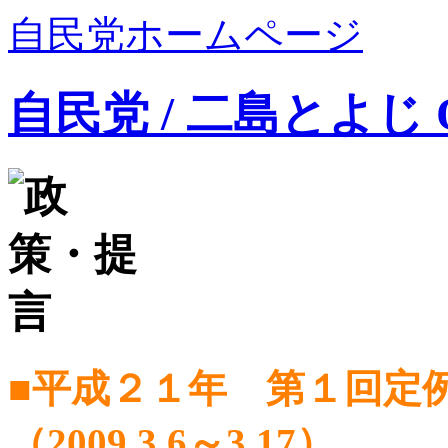
自民党ホームページ
自民党 / 二島とよじ Offi
■平成２１年 第１回定
（2009.3.6～3.17）