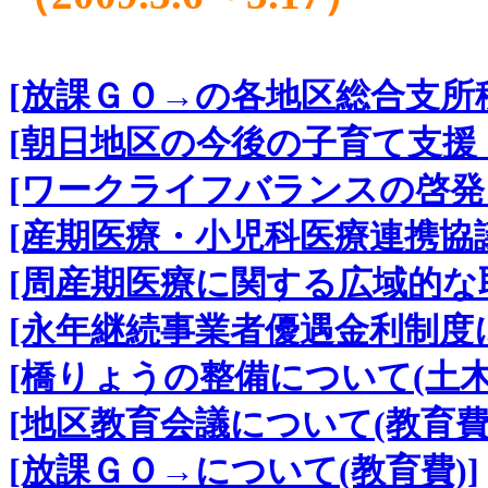
[放課ＧＯ→の各地区総合支所移
[朝日地区の今後の子育て支援
[ワークライフバランスの啓発
[産期医療・小児科医療連携協
[周産期医療に関する広域的な
[永年継続事業者優遇金利制度に
[橋りょうの整備について(土木
[地区教育会議について(教育費)
[放課ＧＯ→について(教育費)]