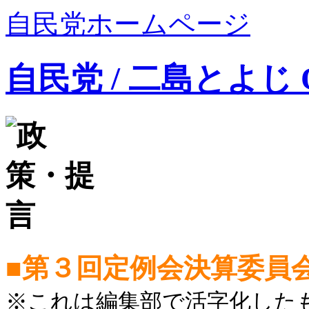
自民党ホームページ
自民党 / 二島とよじ Offi
■第３回定例会決算委員会（20
※これは編集部で活字化した