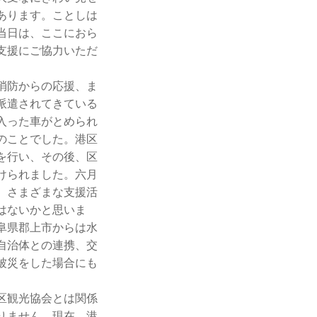
あります。ことしは
当日は、ここにおら
支援にご協力いただ
消防からの応援、ま
派遣されてきている
入った車がとめられ
のことでした。港区
を行い、その後、区
けられました。六月
、さまざまな支援活
はないかと思いま
阜県郡上市からは水
自治体との連携、交
被災をした場合にも
区観光協会とは関係
りません。現在、港