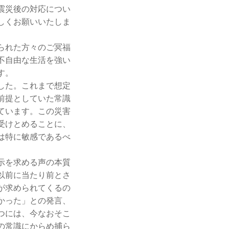
震災後の対応につい
しくお願いいたしま
られた方々のご冥福
不自由な生活を強い
す。
した。これまで想定
前提としていた常識
ています。この災害
受けとめることに、
は特に敏感であるべ
示を求める声の本質
以前に当たり前とさ
が求められてくるの
かった」との発言、
つには、今なおそこ
の常識にからめ捕ら