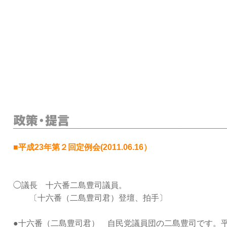
■平成23年第２回定例会(2011.06.16）
◯議長 十六番二島豊司議員。
〔十六番（二島豊司君）登壇、拍手〕
●十六番（二島豊司君） 自民党議員団の二島豊司です。