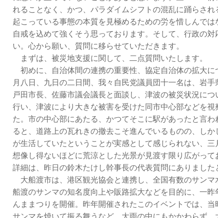
れることなく、かつ、パラダイムシフトの混乱に踊らされ
起こっている事態の本質を見極めるための労を惜しんでは
自戒を込めて強くそう思っております。そして、行政の対
い。心から願い、質問に移らせていただきます。
まずは、被災地支援に関して、二点質問いたします。
初めに、自治体間の連携の重要性、協定自治体の拡大に
月八日、九日の二日間、我々自民党議員団十一名は、岩手
戸田市長、佐藤市議会議長と面談し、津波の被災状況につ
行い、津波により大きな被害を受けた同市中心部などを視
た。市の中心部にあたる、かつてそこに駅があったと言わ
ると、道路上の瓦れきの撤去こそ進んでいるものの、しか
が生活していたということが実感として感じられない、三
想像し得ないほどに荒涼とした光景が見渡す限り広がって
詳細は、昨日の鈴木たけし幹事長の代表質問にありました
大船渡市は、港区観光協会と連携し、全国有数のサンマ
船渡のサンマの知名度向上や販路拡大などを目的に、一昨
んままつりを開催。昨年開催されたこのイベントでは、当
サンマを焼いて振る舞うなど、大雨の中にもかかわらず、