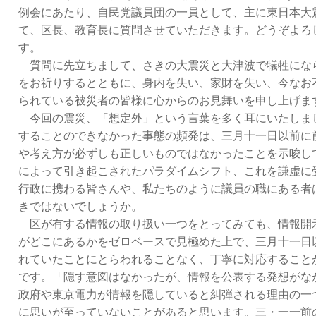
例会にあたり、自民党議員団の一員として、主に東日本大
て、区長、教育長に質問させていただきます。どうぞよろ
す。
質問に先立ちまして、さきの大震災と大津波で犠牲にな
をお祈りするとともに、身内を失い、家財を失い、今なお
られている被災者の皆様に心からのお見舞いを申し上げま
今回の震災、「想定外」という言葉を多く耳にいたしま
することのできなかった事態の頻発は、三月十一日以前に
や考え方が必ずしも正しいものではなかったことを示唆し
によって引き起こされたパラダイムシフト、これを謙虚に
行政に携わる皆さんや、私たちのように議員の職にある者
きではないでしょうか。
区が有する情報の取り扱い一つをとってみても、情報開
がどこにあるかをゼロベースで見極めた上で、三月十一日
れていたことにとらわれることなく、丁寧に対応すること
です。「隠す意図はなかったが、情報を公表する発想がな
政府や東京電力が情報を隠していると糾弾される理由の一
に思いが至っていないことがあると思います。三・一一前