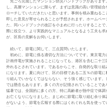
先ごろ完成したマンション防災ハンドブックがあります
し、高層マンションに限らず、まずは意識の高い管理組合
ローチしていただきたいと思います。事例を積み重ねるこ
即した意見が寄せられることが予想されます。ホームペー
た、同ハンドブックの改訂を小まめに行ったりすることで
際に役立つ、より実践的なマニュアルとなるよう工夫も求
が、区長の見解をお伺いします。
続いて、節電に関して、三点質問いたします。
初めに、節電に係る適切な方法についてです。東京電力
計画停電が実施されることになっても、港区を含む二十三
外れるとされています。であるからこそ、自発的な取り組
になります。夏に向けて、区の目標である二五％の節電に
り組んでいかなくてはならない、そう強く感じています。
では懸念もあります。多くの方が記憶されていることであ
猛暑では、全国的に多くの方、特に高齢者が熱中症で体調
お亡くなりになりました。まじめに節電に取り組む余り体
がないよう、節電を広報する際にはくれぐれも気を使って