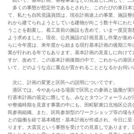
続いて、基本計画、各種事業などの見直しに関して、二
多くの事態が想定外であるとされた、このたびの東日本
て、私たち自民党議員団は、現在計画途上の事業、施設整
れから建てられようとしている建物が向こう数十年にわた
うことを勘案し、着工直前の施設も含めて、いま一度災害
よう求めました。現在、公共施設の計画見直し作業が進め
らに今年度は、来年度から始まる現行基本計画の後期三年
業が行われる年でもあります。基本計画の見直しに向けて
すが、改めて、この基本計画後期の中で、これからの港区
いて、どのような点に重点が置かれることとなるかお伺い
次に、計画の変更と区民への説明についてです。
港区では、今やあらゆる場面で区民との参画と協働が実
行基本計画の策定に際しても、みなとタウンフォーラムが
や整備時期を見直す事業の中にも、田町駅東口北地区公共
民参画組織、また、区民参加型のワークショップ等の場を
との協働を経て基本構想・基本計画が作成され、今日に至
ります。大震災という事態を受けての見直しであります。