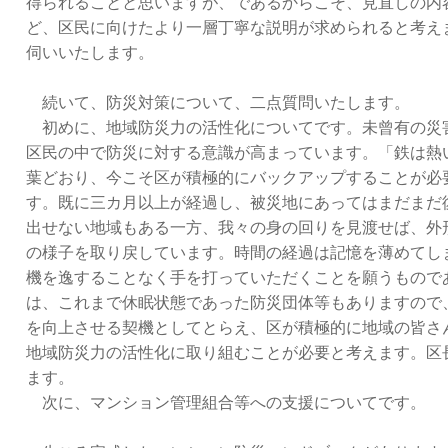
得られることと思いますが、であるからこそ、見直しの内
ど、区民に向けたより一層丁寧な説明が求められると考え
伺いいたします。
続いて、防災対策について、二点質問いたします。
初めに、地域防災力の活性化についてです。未曾有の災
区民の中で防災に対する意識が高まっています。「鉄は熱
葉どおり、今こそ区が積極的にバックアップすることが必
す。既に三カ月以上が経過し、被災地にあってはまだまだ
出せない地域もある一方、我々の身の回りを見渡せば、外
の様子を取り戻しています。時間の経過は記憶を薄めてし
機を逸することなく手を打っていただくことを願うもので
は、これまで休眠状態であった防災団体等もありますので
を向上させる契機としてとらえ、区が積極的に地域の皆さ
地域防災力の活性化に取り組むことが必要と考えます。区
ます。
次に、マンション管理組合等への支援についてです。