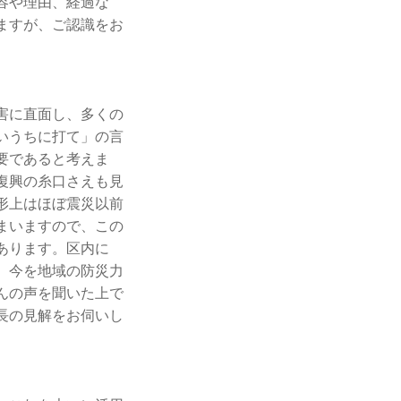
容や理由、経過な
ますが、ご認識をお
害に直面し、多くの
いうちに打て」の言
要であると考えま
復興の糸口さえも見
形上はほぼ震災以前
まいますので、この
あります。区内に
、今を地域の防災力
んの声を聞いた上で
長の見解をお伺いし