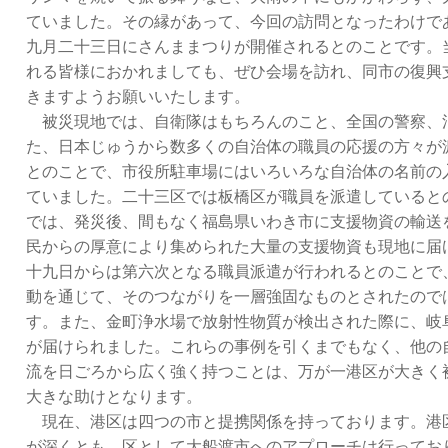
ていました。その縁があって、今回の訪問となったわけで
九月二十三日にさんままつりが開催されるとのことです。
れる皆様におかれましても、ぜひ会場を訪れ、同市の復興
きますようお願いいたします。
被災現地では、自衛隊はもちろんのこと、全国の警察、
た、日本じゅうから数多くの自治体の職員の応援の方々が
とのことで、市役所駐車場にはいろいろな自治体の名前の
ていました。二十三区では板橋区が職員を派遣していると
では、発災後、間もなく福島県いわき市に支援物資の輸送
民からの厚意により集められた大量の支援物資も現地に届
十九日からは第六次となる職員派遣が行われるとのことで
動を通じて、そのつながりを一層強固なものとされたので
す。また、金町浄水場で放射性物質が検出された際に、岐
が届けられました。これらの事例を引くまでもなく、他の
流を日ごろから広く強く持つことは、万が一港区が大きく
大きな助けとなります。
現在、港区は四つの市と提携関係を持っております。港
が深くとも、区として大船渡市へのアプローチは行ってお