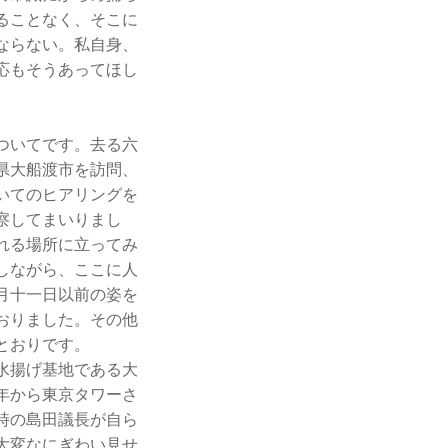
ることなく、そこに
ならない。私自身、
応もそうあってほし
ついてです。去る六
県大船渡市を訪問、
いてのヒアリングを
察してまいりまし
れる場所に立ってみ
しながら、ここに人
月十一日以前の姿を
おりました。その他
とおりです。
水揚げ基地である大
年から東京タワーさ
時の島田議長が自ら
大変なにぎわい見せ