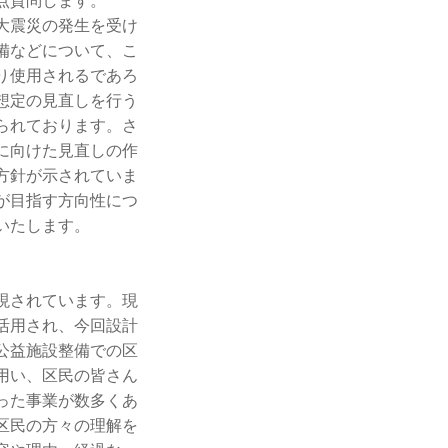
点質問します。
大震災の発生を受け
備などについて、こ
り使用されるであろ
想定の見直しを行う
られております。さ
に向けた見直しの作
方針が示されていま
が目指す方向性につ
いたします。
現されています。現
活用され、今回設計
公益施設整備での区
用い、区民の皆さん
った事業が数多くあ
区民の方々の理解を